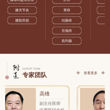
膝关节炎
胃癌
烧
腰肌劳损
结肠癌
跌
宫颈癌
前列腺
EXPERT TEAM
查看更多
专家团队
高锋
副主任医师
中西医结合科