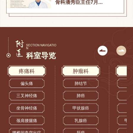
骨科潘秀臣主任7月...
SECTION NAVIGATIO
N
科室导览
疼痛科
肿瘤科
偏头痛
肺结节
三叉神经痛
肺癌
坐骨神经痛
甲状腺癌
颈肩腰腿痛
乳腺癌
甲状
腰椎间盘突出症
肝癌
乳