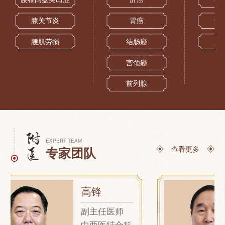
膝关节炎
胃癌
烧
腰肌劳损
结肠癌
跌
宫颈癌
前列腺
EXPERT TEAM
查看更多
专家团队
高锋
副主任医师
中西医结合科