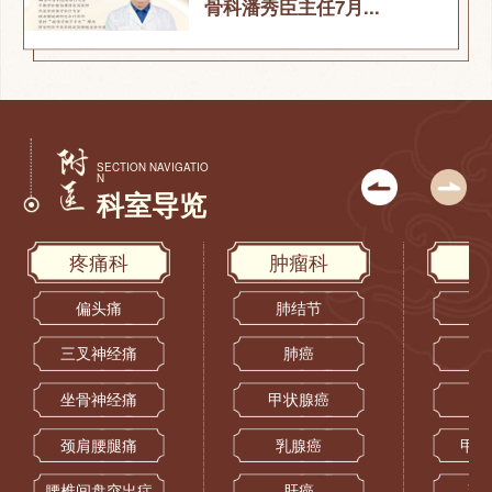
骨科潘秀臣主任7月...
SECTION NAVIGATIO
N
科室导览
疼痛科
肿瘤科
偏头痛
肺结节
三叉神经痛
肺癌
坐骨神经痛
甲状腺癌
颈肩腰腿痛
乳腺癌
甲状
腰椎间盘突出症
肝癌
乳