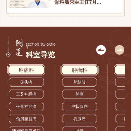
骨科潘秀臣主任7月...
SECTION NAVIGATIO
N
科室导览
疼痛科
肿瘤科
偏头痛
肺结节
三叉神经痛
肺癌
坐骨神经痛
甲状腺癌
颈肩腰腿痛
乳腺癌
甲状
腰椎间盘突出症
肝癌
乳