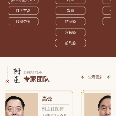
膝关节炎
胃癌
烧
腰肌劳损
结肠癌
跌
宫颈癌
前列腺
EXPERT TEAM
查看更多
专家团队
高锋
副主任医师
中西医结合科